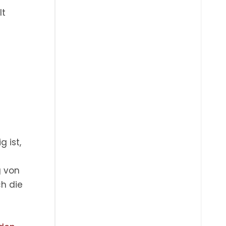
lt
 ist,
 von
ch die