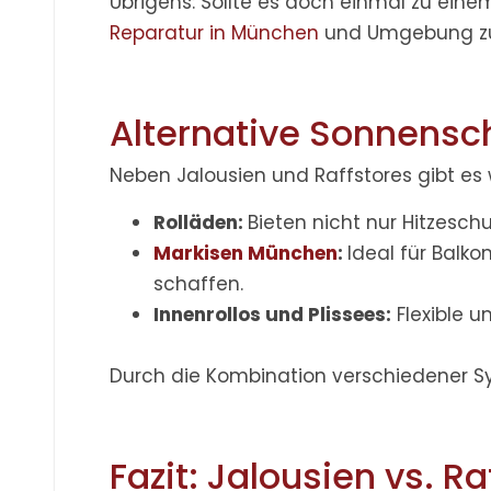
Übrigens:
Sollte es doch einmal zu eine
Reparatur in München
und Umgebung zuv
Alternative Sonnens
Neben Jalousien und Raffstores gibt es w
Rolläden:
Bieten nicht nur Hitzesch
Markisen München
:
Ideal für Balk
schaffen.
Innenrollos und Plissees:
Flexible u
Durch die Kombination verschiedener Sy
Fazit: Jalousien vs. R