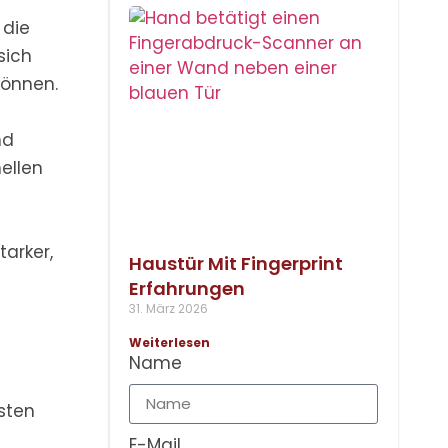
 die
sich
können.
nd
ellen
tarker,
Haustür Mit Fingerprint
Erfahrungen
31. März 2026
Weiterlesen
Name
sten
E-Mail