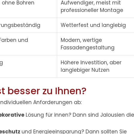
ft ohne Bohren
Aufwendiger, meist mit
professioneller Montage
erungsbeständig
Wetterfest und langlebig
 Farben und
Modern, wertige
Fassadengestaltung
ig
Höhere Investition, aber
langlebiger Nutzen
 besser zu Ihnen?
individuellen Anforderungen ab:
ekorative
Lösung für innen? Dann sind Jalousien di
zeschutz
und Energieeinsparung? Dann sollten Sie