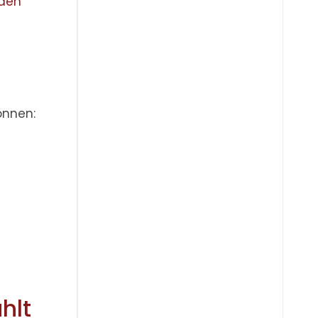
aden
önnen:
hlt