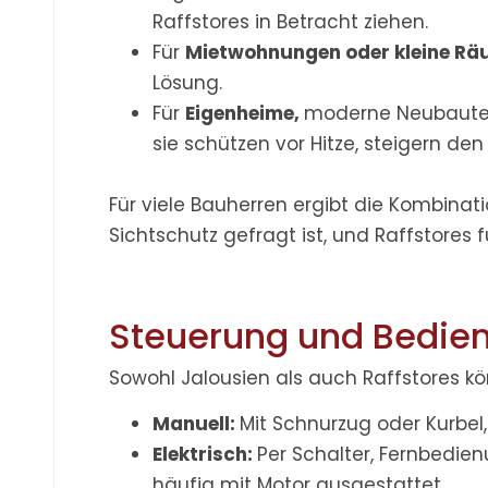
Raffstores in Betracht ziehen.
Für
Mietwohnungen oder kleine R
Lösung.
Für
Eigenheime,
moderne Neubauten 
sie schützen vor Hitze, steigern d
Für viele Bauherren ergibt die Kombinati
Sichtschutz gefragt ist, und Raffstores
Steuerung und Bedie
Sowohl Jalousien als auch Raffstores k
Manuell:
Mit Schnurzug oder Kurbel
Elektrisch:
Per Schalter, Fernbedie
häufig mit Motor ausgestattet.