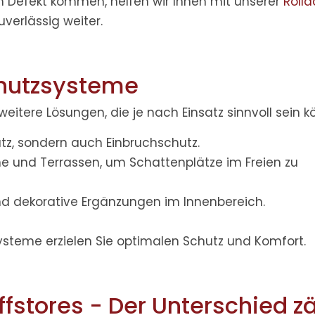
m Defekt kommen, helfen wir Ihnen mit unserer
Roll
erlässig weiter.
chutzsysteme
eitere Lösungen, die je nach Einsatz sinnvoll sein k
utz, sondern auch Einbruchschutz.
one und Terrassen, um Schattenplätze im Freien zu
nd dekorative Ergänzungen im Innenbereich.
steme erzielen Sie optimalen Schutz und Komfort.
affstores - Der Unterschied zä