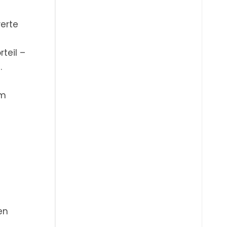
werte
teil –
.
em
en