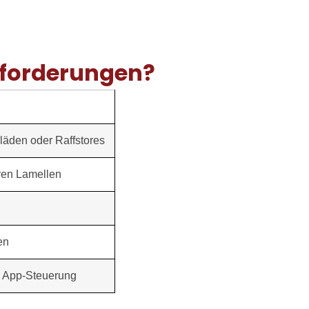
nforderungen?
äden oder Raffstores
aren Lamellen
en
r App-Steuerung