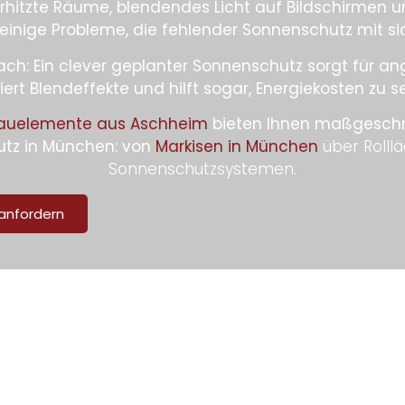
erhitzte Räume, blendendes Licht auf Bildschirmen 
 einige Probleme, die fehlender Sonnenschutz mit sic
fach: Ein clever geplanter Sonnenschutz sorgt für
iert Blendeffekte und hilft sogar, Energiekosten zu s
auelemente aus Aschheim
bieten Ihnen maßgeschn
utz in München: von
Markisen in München
über Rolll
Sonnenschutzsystemen.
anfordern