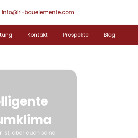
info@irl-bauelemente.com
tung
Kontakt
Prospekte
Blog
lligente
aumklima
ist, aber auch seine