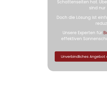
Schattenseiten hat. Üb
sind nur
Doch die Lösung ist ein
reduz
Unsere Experten für
B
effektiven Sonnensch
Unverbindliches Angebot 