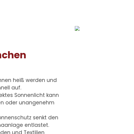
nchen
nnen heiß werden und
ell auf.
irektes Sonnenlicht kann
eren oder unangenehm
 Sonnenschutz senkt den
maanlage entlastet.
den und Textilien