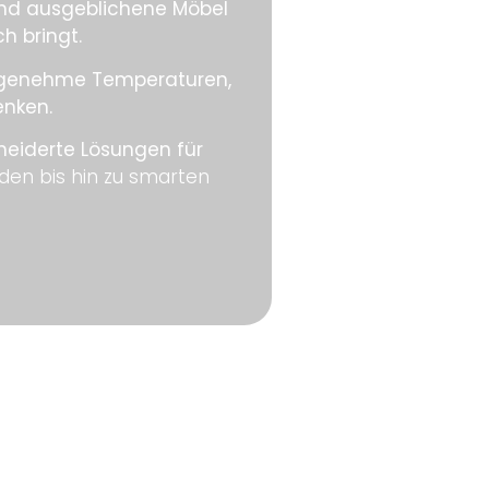
und ausgeblichene Möbel
h bringt.
 angenehme Temperaturen,
enken.
eiderte Lösungen für
äden bis hin zu smarten