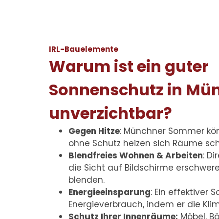
IRL-Bauelemente
Warum ist ein guter
Sonnenschutz in Mü
unverzichtbar?
Gegen Hitze
: Münchner Sommer kö
ohne Schutz heizen sich Räume schn
Blendfreies Wohnen & Arbeiten
: D
die Sicht auf Bildschirme erschw
blenden.
Energieeinsparung
: Ein effektiver
Energieverbrauch, indem er die Kli
Schutz Ihrer Innenräume:
Möbel, Bö