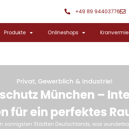
+49 89 94403776
Produkte
Onlineshops
Kranvermie
Privat, Gewerblich & Industrie!
chutz München – Inte
n für ein perfektes R
n sonnigsten Städten Deutschlands, was wunderbar 