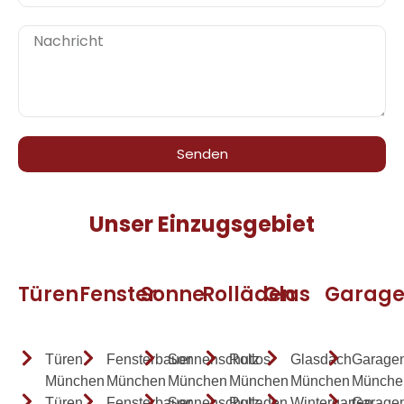
Senden
Unser Einzugsgebiet
Türen
Fenster
Sonne
Rolläden
Glas
Garag
Türen
Fensterbauer
Sonnenschutz
Rollos
Glasdach
Garagen
München
München
München
München
München
Münche
Türen
Fensterbauer
Sonnenschutz
Rolladen
Wintergarten
Garagen