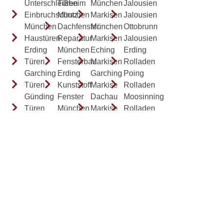
Unterschleißheim
Türen
München
Jalousien
Einbruchschutz
München
Markisen
Jalousien
München
Dachfenster
München
Ottobrunn
Haustüren
Reparatur
Markisen
Jalousien
Erding
München
Eching
Erding
Türen
Fensterbau
Markisen
Rolladen
Garching
Erding
Garching
Poing
Türen
Kunststoff
Markise
Rolladen
Günding
Fenster
Dachau
Moosinning
Türen
München
Markise
Rolladen
Ottobrunn
Fensterbauer
Starnberg
Moosach
Garagentore
Vaterstetten
Markisen
Rolladen
München
Fensterbau
Karlsfeld
Haar
Dachau
Markise
Rolladen
Fensterbau
Oberschleißheim
Sauerlach
Starnberg
Markise
Fensterbau
Reparatur
Freising
München
Einbruchschutz
Terrassenüberdachung