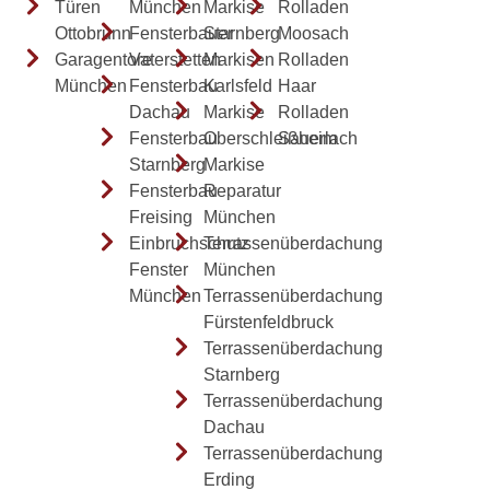
Türen
München
Markise
Rolladen
Ottobrunn
Fensterbauer
Starnberg
Moosach
Garagentore
Vaterstetten
Markisen
Rolladen
München
Fensterbau
Karlsfeld
Haar
Dachau
Markise
Rolladen
Fensterbau
Oberschleißheim
Sauerlach
Starnberg
Markise
Fensterbau
Reparatur
Freising
München
Einbruchschutz
Terrassenüberdachung
Fenster
München
München
Terrassenüberdachung
Fürstenfeldbruck
Terrassenüberdachung
Starnberg
Terrassenüberdachung
Dachau
Terrassenüberdachung
Erding