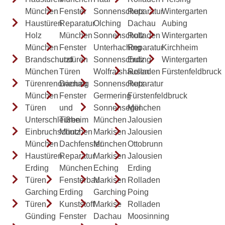
München
Fenster
Sonnenschutz
Reparatur
Wintergarten
Haustüren
Reparatur
Olching
Dachau
Aubing
Holz
München
Sonnenschutz
Rolladen
Wintergarten
München
Fenster
Unterhaching
Reparatur
Kirchheim
Brandschutztüren
und
Sonnenschutz
Erding
Wintergarten
München
Türen
Wolfratshausen
Rolladen
Fürstenfeldbruck
Türenrenovierung
Dachau
Sonnenschutz
Reparatur
München
Fenster
Germering
Fürstenfeldbruck
Türen
und
Sonnensegel
München
Unterschleißheim
Türen
München
Jalousien
Einbruchschutz
München
Markisen
Jalousien
München
Dachfenster
München
Ottobrunn
Haustüren
Reparatur
Markisen
Jalousien
Erding
München
Eching
Erding
Türen
Fensterbau
Markisen
Rolladen
Garching
Erding
Garching
Poing
Türen
Kunststoff
Markise
Rolladen
Günding
Fenster
Dachau
Moosinning