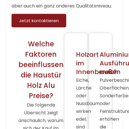
aber auch ein ganz anderes Qualitätsniveau.
Jetzt kontaktieren
Welche
Faktoren
Holzart
Alumini
im
Ausführ
beeinflussen
Innenbereich
außen
die Haustür
Eiche,
Pulverbesch
Holz Alu
Lärche
Oberflächen
Preise?
oder
Sonderfarbe
Nussbaum
oder
Die folgende
wirken
Feinstruktur
Übersicht zeigt
edel,
erhöhen
anschaulich, warum
sind
die
sich der Kauf im