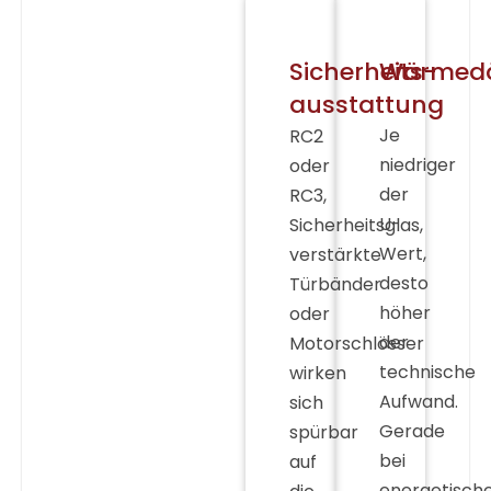
Sicherheits-
Wärmed
ausstattung
Je
RC2
niedriger
oder
der
RC3,
U-
Sicherheitsglas,
Wert,
verstärkte
desto
Türbänder
höher
oder
der
Motorschlösser
technische
wirken
Aufwand.
sich
Gerade
spürbar
bei
auf
energetisch