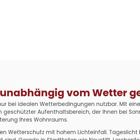
ng unabhängig vom Wetter 
r bei idealen Wetterbedingungen nutzbar. Mit einer
n geschützter Aufenthaltsbereich, der Ihnen bei Son
eiterung Ihres Wohnraums.
Wetterschutz mit hohem Lichteinfall. Tageslicht bl
t sind. Gerade in Stadtteilen wie Neustift, Lerchen