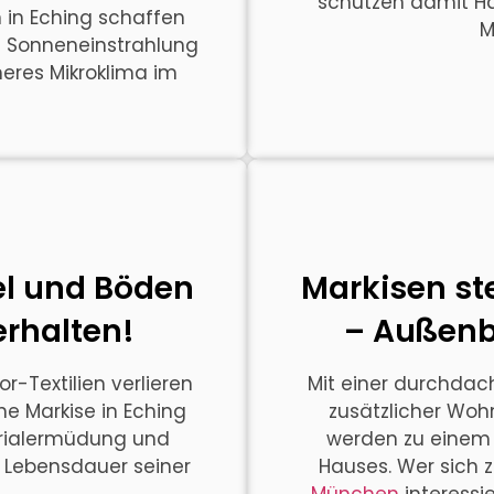
schützen damit Ha
 in Eching schaffen
M
en Sonneneinstrahlung
eres Mikroklima im
el und Böden
Markisen st
erhalten!
– Außenb
-Textilien verlieren
Mit einer durchdac
ne Markise in Eching
zusätzlicher Woh
terialermüdung und
werden zu einem 
 Lebensdauer seiner
Hauses. Wer sich 