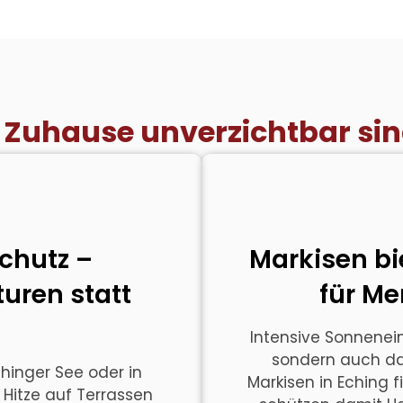
 Zuhause unverzichtbar si
schutz –
Markisen bi
ren statt
für Me
Intensive Sonnenei
sondern auch da
inger See oder in
Markisen in Eching f
Hitze auf Terrassen