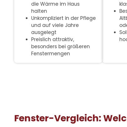
die Wärme im Haus
kl
halten
Be
Unkompliziert in der Pflege
Alt
und auf viele Jahre
od
ausgelegt
So
Preislich attraktiv,
ho
besonders bei größeren
Fenstermengen
Fenster-Vergleich: Wel