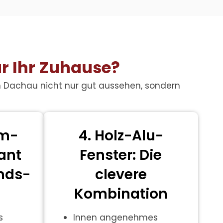
ür Ihr Zuhause?
in Dachau
nicht nur gut aussehen, sondern
um-
4. Holz-Alu-
gant
Fenster: Die
nds-
clevere
Kombination
s
Innen angenehmes