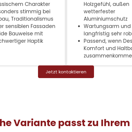
Holzgefühl, außen
assischem Charakter
wetterfester
sonders stimmig bei
Aluminiumschutz
bau, Traditionalismus
Wartungsarm und
er sensiblen Fassaden
langfristig sehr ro
lide Bauweise mit
Passend, wenn Des
chwertiger Haptik
Komfort und Haltba
zusammenkommen
Jetzt kontaktieren
che Variante passt zu Ihre